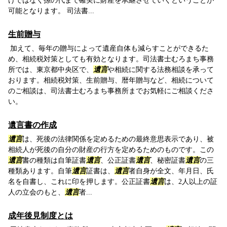
けではなく孫の代まで確実に財産を承継させていくということが
可能となります。 司法書...
生前贈与
加えて、毎年の贈与によって遺産自体も減らすことができるた
め、相続税対策としても有効となります。司法書士むろまち事務
所では、東京都中央区で、
遺言
や相続に関する法務相談を承って
おります。相続税対策、生前贈与、暦年贈与など、相続について
のご相談は、司法書士むろまち事務所までお気軽にご相談くださ
い。
遺言書の作成
遺言
は、死後の法律関係を定めるための最終意思表示であり、被
相続人が死後の自分の財産の行方を定めるためのものです。この
遺言
書の種類は自筆証書
遺言
、公正証書
遺言
、秘密証書
遺言
の三
種類あります。自筆
遺言
証書は、
遺言
者自身が全文、年月日、氏
名を自書し、これに印を押します。公正証書
遺言
は、2人以上の証
人の立会のもと、
遺言
者...
成年後見制度とは