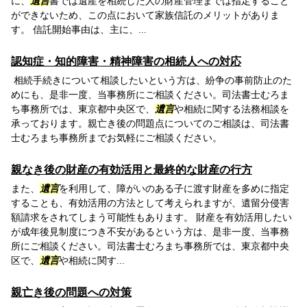
に、
遺言
書では遺産を相続した人の財産管理までは指定すること
ができないため、この点において家族信託のメリットがありま
す。 信託開始事由は、主に、...
認知症・知的障害・精神障害の相続人への対応
相続手続きについて相談したいという方は、紛争の事前防止のた
めにも、是非一度、当事務所にご相談ください。司法書士むろま
ち事務所では、東京都中央区で、
遺言
や相続に関する法務相談を
承っております。親亡き後の問題点についてのご相談は、司法書
士むろまち事務所までお気軽にご相談ください。
親なき後の財産の有効活用と最終的な財産の行方
また、
遺言
を利用して、障がいのある子に渡す財産を多めに指定
することも、有効活用の方法として考えられますが、遺留分侵害
額請求をされてしまう可能性もあります。 財産を有効活用したい
が成年後見制度につき不安があるという方は、是非一度、当事務
所にご相談ください。司法書士むろまち事務所では、東京都中央
区で、
遺言
や相続に関す...
親亡き後の問題への対策