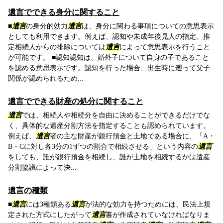
遺言でできる身分に関すること
■
遺言
の身分的効力
遺言
は、身分に関わる事項についての意思表示
としても利用できます。例えば、認知や未成年後見人の指定、推
定相続人からの排除については
遺言
によって意思表示を行うこと
が可能です。 ■認知認知は、婚外子について自身の子であること
を認める意思表示です。認知を行った場合、出生時に遡って父子
関係が認められるため...
遺言でできる財産の処分に関すること
遺言
では、相続人や相続分を自由に決めることができるだけでな
く、具体的な遺産分割方法を指定することも認められています。
例えば、
遺言
者の主な財産が銀行預金と土地である場合に、「A・
B・Cに対し各3分の1ずつの割合で相続させる」という内容の
遺言
をしても、誰が銀行預金を相続し、誰が土地を相続するかは遺産
分割協議によって決...
遺言の種類
■
遺言
には3種類ある
遺言
が法的な効力を持つためには、民法上規
定された方式にしたがって
遺言
書が作成されていなければなりま