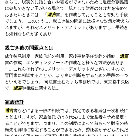
さらに、現実的に話し合いや署名ができないために遺産分割協議
に参加できない子がいる場合で、親として財産の分け方を決めて
おきたいときには、「
遺言
書」を作成しておくことも有効な手段
でしょう。 このように、親亡き後の問題には様々な対策が考えら
れますが、それぞれメリット・デメリットがありますし、手続き
も煩雑なものが多くあり...
親亡き後の問題点とは
成年後見制度、家族信託の利用、死後事務委任契約の締結、
遺言
書の作成、エンディングノートの作成など様々な方法がありま
す。これらそれぞれにメリット・デメリットがございますので、
専門家に相談することが、より良い判断をするための手段の一つ
といえるでしょう。 司法書士むろまち事務所では、東京都中央区
で、
遺言
や相続に関する法...
家族信託
遺言
書などによる一般の相続では、指定できる相続は一次相続に
とどまりますが、家族信託では３代先にまで受益者を予め指定す
ることができます。つまり、この制度によって前もって財産の移
転先を詳細に指定することができるため、委託者が子どもの代だ