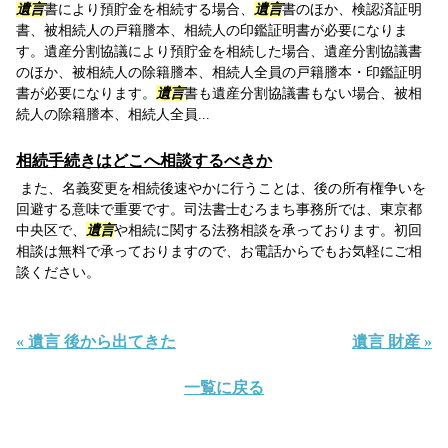
遺言
書により預貯金を相続する場合、
遺言
書のほか、検認済証明
書、被相続人の戸籍謄本、相続人の印鑑証明書が必要になりま
す。遺産分割協議により預貯金を相続した場合、遺産分割協議書
のほか、被相続人の除籍謄本、相続人全員の戸籍謄本・印鑑証明
書が必要になります。
遺言
書も遺産分割協議書もない場合、被相
続人の除籍謄本、相続人全員...
相続手続きはどこへ相談するべきか
また、名義変更を相続後速やかに行うことは、後の所有権争いを
回避する意味で重要です。司法書士むろまち事務所では、東京都
中央区で、
遺言
や相続に関する法務相談を承っております。初回
相談は無料で承っておりますので、お電話からでもお気軽にご相
談ください。
« 遺言 後から出てきた
遺言 財産 »
一覧に戻る