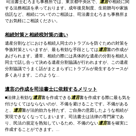
司法書士むろまち事務所では、東京都中央区で、
遺言
や相続に関
する法務相談を承っております。成年後見制度、生前贈与や家族
信託など、相続についてのご相談は、司法書士むろまち事務所ま
でお気軽にご相談ください。
相続対策と相続税対策の違い
遺産分割などにおける相続人同士のトラブルを防ぐための対策を
争族対策といいますが、最も有効な手段としては
遺言
書の作成が
あげられます。通常、相続の際には具体的な遺産の分割を相続人
同士で話し合って決める遺産分割協議が行われますが、この遺産
分割協議でうまく話がまとまらずにトラブルが発生するケースが
多くあります。このような...
遺言の作成を司法書士に依頼するメリット
■法律上有効な
遺言
書を作成できる
遺言
書を作成する際に最も気を
付けなくてはならないのが、不備を避けることです。不備がある
と、
遺言
書が法的効力を持たず、ご自身の意図したような相続が
実現できなくなってしまいます。司法書士は法律の専門家であ
り、民法の規定を熟知しているため、不備のない
遺言
書を確実に
作成することができます。...