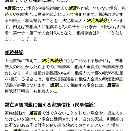
遺言でできる相続に関すること
■
遺言
のない場合の相続被相続人が
遺言
を作成していない場合、相
続人や相続割合は民法の規定によって決まります。民法の規定す
る相続人・相続割合のことを、法定相続人・
法定相続分
といいま
す。例えば被相続人に配偶者と2人の子がいた場合、相続人は配偶
者・第一子・第二子の合計3人となり、相続割合は2：1：1となり
ます。そして、ど...
相続登記
上記書類に加えて、
法定相続分
に応じて登記する場合には、被相
続人の出生から死亡までの戸籍謄本、相続人全員の戸籍謄本が必
要になります。遺産分割協議の結果、相続人の一部の者が不動産
を相続する場合には、遺産分割協議書と相続人全員の印鑑登録証
明書が必要になります。
遺言
により相続する場合には、
遺言
書、
検認済証明書、被相続人の...
親亡き後問題に備える家族信託（民事信託）
家族信託は、
遺言
書ではできないことをしたい場合や、後見人を
つけるのを避けたい場合に活用されます。自分の死後、判断能力
に不安のある子に財産の使い道を決めておきたいといった場合