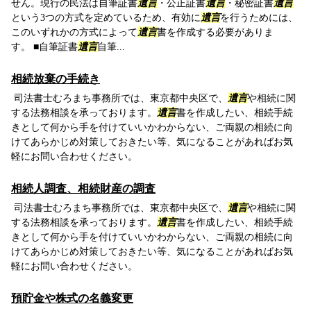
せん。現行の民法は自筆証書
遺言
・公正証書
遺言
・秘密証書
遺言
という3つの方式を定めているため、有効に
遺言
を行うためには、
このいずれかの方式によって
遺言
書を作成する必要がありま
す。 ■自筆証書
遺言
自筆...
相続放棄の手続き
司法書士むろまち事務所では、東京都中央区で、
遺言
や相続に関
する法務相談を承っております。
遺言
書を作成したい、相続手続
きとして何から手を付けていいかわからない、ご両親の相続に向
けてあらかじめ対策しておきたい等、気になることがあればお気
軽にお問い合わせください。
相続人調査、相続財産の調査
司法書士むろまち事務所では、東京都中央区で、
遺言
や相続に関
する法務相談を承っております。
遺言
書を作成したい、相続手続
きとして何から手を付けていいかわからない、ご両親の相続に向
けてあらかじめ対策しておきたい等、気になることがあればお気
軽にお問い合わせください。
預貯金や株式の名義変更