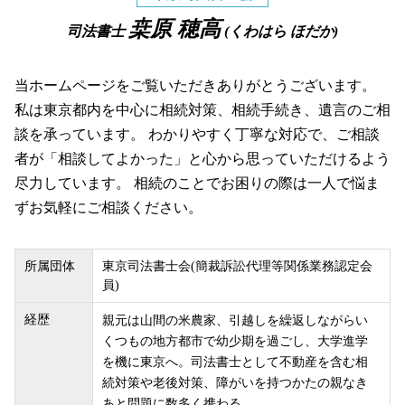
桒原 穂高
司法書士
(くわはら ほだか)
当ホームページをご覧いただきありがとうございます。
私は東京都内を中心に相続対策、相続手続き、遺言のご相
談を承っています。 わかりやすく丁寧な対応で、ご相談
者が「相談してよかった」と心から思っていただけるよう
尽力しています。 相続のことでお困りの際は一人で悩ま
ずお気軽にご相談ください。
所属団体
東京司法書士会(簡裁訴訟代理等関係業務認定会
員)
経歴
親元は山間の米農家、引越しを繰返しながらい
くつもの地方都市で幼少期を過ごし、大学進学
を機に東京へ。司法書士として不動産を含む相
続対策や老後対策、障がいを持つかたの親なき
あと問題に数多く携わる。