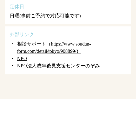
定休日
日曜(事前ご予約で対応可能です)
外部リンク
相談サポート（https://www.soudan-
form.com/detail/tokyo/908899/）
NPO
NPO法人成年後見支援センターのぞみ