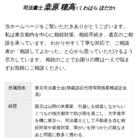
桒原 穂高
司法書士
(くわはら ほだか)
当ホームページをご覧いただきありがとうございます。
私は東京都内を中心に相続対策、相続手続き、遺言のご相
談を承っています。 わかりやすく丁寧な対応で、ご相談
者が「相談してよかった」と心から思っていただけるよう
尽力しています。 相続のことでお困りの際は一人で悩ま
ずお気軽にご相談ください。
所属団体
東京司法書士会(簡裁訴訟代理等関係業務認定会
員)
経歴
親元は山間の米農家、引越しを繰返しながらい
くつもの地方都市で幼少期を過ごし、大学進学
を機に東京へ。司法書士として不動産を含む相
続対策や老後対策、障がいを持つかたの親なき
あと問題に数多く携わる。