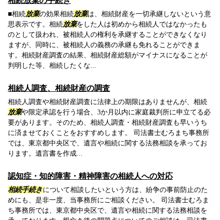
相続放棄の手続き
■相続
放棄
の効果相続
放棄
は、相続財産を一切承継しないという意
思表示です。相続
放棄
をした人は初めから相続人ではなかったも
のとして扱われ、被相続人の権利を承継することができなくなり
ますが、同時に、被相続人の義務の承継も免れることができま
す。相続財産調査の結果、相続財産総額がマイナスになることが
判明した等、相続したくな...
相続人調査、相続財産の調査
相続人調査や相続財産調査に法律上の期限はありませんが、相続
放棄
や限定承認を行う場合、3か月以内に家庭裁判所に申立てる必
要があります。そのため、相続人調査・相続財産調査も早いうち
に済ませておくことをおすすめします。 司法書士むろまち事務所
では、東京都中央区で、遺言や相続に関する法務相談を承ってお
ります。遺言書を作成...
認知症・知的障害・精神障害の相続人への対応
相続手続き
について相談したいという方は、紛争の事前防止のた
めにも、是非一度、当事務所にご相談ください。 司法書士むろま
ち事務所では、東京都中央区で、遺言や相続に関する法務相談を