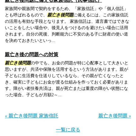
親亡き後問題に備える家族信託（民事信託）
家族間や親族間で契約をするため、「家族信託」や「個人信託」
とも呼ばれるもので、
親亡き後問題
に備えるには、この家族信託
の活用も有効な手段となります。 家族信託は、遺言書ではできな
いことをしたい場合や、後見人をつけるのを避けたい場合に活用
されます。自分の死後、判断能力に不安のある子に財産の使い道
を決めておきたいといっ...
親亡き後の問題への対策
親亡き後問題
の中でも、お金の問題が特に心配事として大きいと
思いますが、共済や保険を活用するという方法があります。親が
子どもに生活費を仕送りしているなら、その親が亡くなったと
き、確実に子どもにお金が渡る仕組みを作っておく必要がありま
す。障がい者扶養共済は、親が死亡または重度の障がい状態にな
った場合、子どもが月額2～...
« 親亡き後問題 家族信託
親亡き後問題 »
一覧に戻る