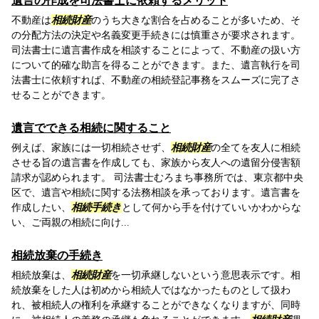
遺言の作成を司法書士に依頼するメリット
不動産は
相続財産
のうち大きな割合を占めることが多いため、そ
の分配方法の決定や名義変更手続きには慎重さが要求されます。
司法書士に遺言書作成を相談することによって、不動産の扱い方
について的確な助言を得ることができます。また、遺言執行を司
法書士に依頼すれば、不動産の相続登記事務をスムーズに完了さ
せることができます。
遺言でできる相続に関すること
例えば、家族には一切相続させず、
相続財産
の全てを友人に相続
させる旨の遺言書を作成しても、家族から友人への遺留分侵害額
請求が認められます。 司法書士むろまち事務所では、東京都中央
区で、遺言や相続に関する法務相談を承っております。遺言書を
作成したい、
相続手続き
として何から手を付けていいかわからな
い、ご両親の相続に向け...
相続放棄の手続き
相続放棄は、
相続財産
を一切承継しないという意思表示です。相
続放棄をした人は初めから相続人ではなかったものとして扱わ
れ、被相続人の権利を承継することができなくなりますが、同時