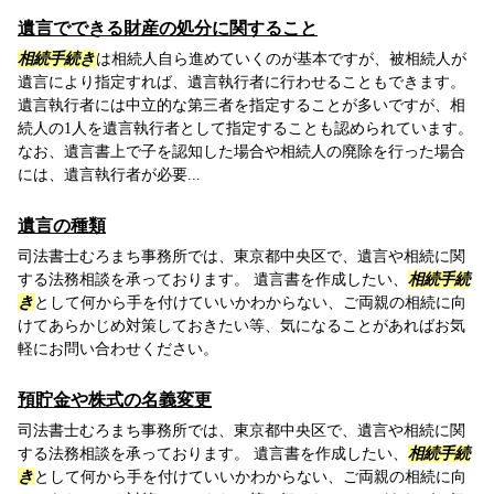
遺言でできる財産の処分に関すること
相続手続き
は相続人自ら進めていくのが基本ですが、被相続人が
遺言により指定すれば、遺言執行者に行わせることもできます。
遺言執行者には中立的な第三者を指定することが多いですが、相
続人の1人を遺言執行者として指定することも認められています。
なお、遺言書上で子を認知した場合や相続人の廃除を行った場合
には、遺言執行者が必要...
遺言の種類
司法書士むろまち事務所では、東京都中央区で、遺言や相続に関
する法務相談を承っております。 遺言書を作成したい、
相続手続
き
として何から手を付けていいかわからない、ご両親の相続に向
けてあらかじめ対策しておきたい等、気になることがあればお気
軽にお問い合わせください。
預貯金や株式の名義変更
司法書士むろまち事務所では、東京都中央区で、遺言や相続に関
する法務相談を承っております。 遺言書を作成したい、
相続手続
き
として何から手を付けていいかわからない、ご両親の相続に向