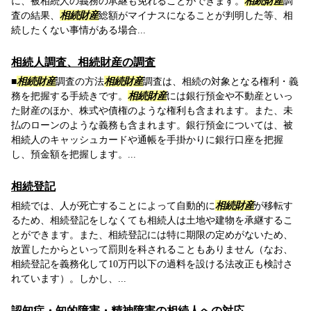
に、被相続人の義務の承継も免れることができます。
相続財産
調
査の結果、
相続財産
総額がマイナスになることが判明した等、相
続したくない事情がある場合...
相続人調査、相続財産の調査
■
相続財産
調査の方法
相続財産
調査は、相続の対象となる権利・義
務を把握する手続きです。
相続財産
には銀行預金や不動産といっ
た財産のほか、株式や債権のような権利も含まれます。また、未
払のローンのような義務も含まれます。銀行預金については、被
相続人のキャッシュカードや通帳を手掛かりに銀行口座を把握
し、預金額を把握します。...
相続登記
相続では、人が死亡することによって自動的に
相続財産
が移転す
るため、相続登記をしなくても相続人は土地や建物を承継するこ
とができます。また、相続登記には特に期限の定めがないため、
放置したからといって罰則を科されることもありません（なお、
相続登記を義務化して10万円以下の過料を設ける法改正も検討さ
れています）。しかし、...
認知症・知的障害・精神障害の相続人への対応