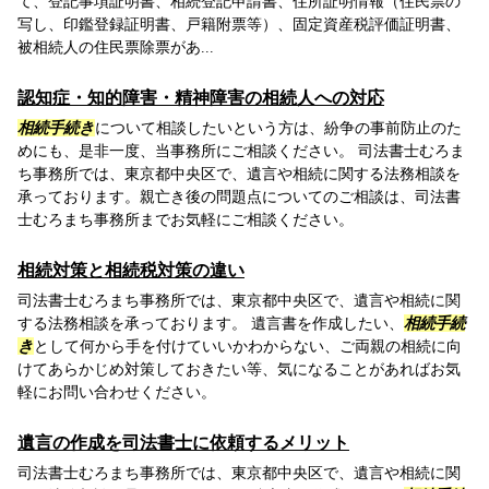
て、登記事項証明書、相続登記申請書、住所証明情報（住民票の
写し、印鑑登録証明書、戸籍附票等）、固定資産税評価証明書、
被相続人の住民票除票があ...
認知症・知的障害・精神障害の相続人への対応
相続手続き
について相談したいという方は、紛争の事前防止のた
めにも、是非一度、当事務所にご相談ください。 司法書士むろま
ち事務所では、東京都中央区で、遺言や相続に関する法務相談を
承っております。親亡き後の問題点についてのご相談は、司法書
士むろまち事務所までお気軽にご相談ください。
相続対策と相続税対策の違い
司法書士むろまち事務所では、東京都中央区で、遺言や相続に関
する法務相談を承っております。 遺言書を作成したい、
相続手続
き
として何から手を付けていいかわからない、ご両親の相続に向
けてあらかじめ対策しておきたい等、気になることがあればお気
軽にお問い合わせください。
遺言の作成を司法書士に依頼するメリット
司法書士むろまち事務所では、東京都中央区で、遺言や相続に関