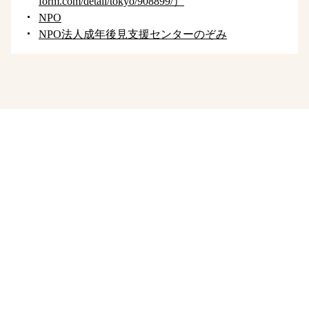
form.com/detail/tokyo/908899/）
NPO
NPO法人成年後見支援センターのぞみ