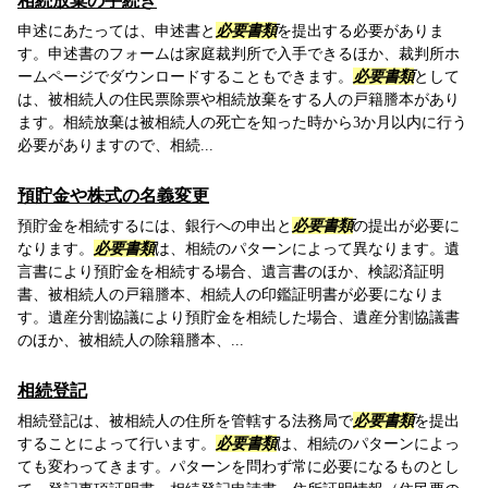
相続放棄の手続き
申述にあたっては、申述書と
必要書類
を提出する必要がありま
す。申述書のフォームは家庭裁判所で入手できるほか、裁判所ホ
ームページでダウンロードすることもできます。
必要書類
として
は、被相続人の住民票除票や相続放棄をする人の戸籍謄本があり
ます。相続放棄は被相続人の死亡を知った時から3か月以内に行う
必要がありますので、相続...
預貯金や株式の名義変更
預貯金を相続するには、銀行への申出と
必要書類
の提出が必要に
なります。
必要書類
は、相続のパターンによって異なります。遺
言書により預貯金を相続する場合、遺言書のほか、検認済証明
書、被相続人の戸籍謄本、相続人の印鑑証明書が必要になりま
す。遺産分割協議により預貯金を相続した場合、遺産分割協議書
のほか、被相続人の除籍謄本、...
相続登記
相続登記は、被相続人の住所を管轄する法務局で
必要書類
を提出
することによって行います。
必要書類
は、相続のパターンによっ
ても変わってきます。パターンを問わず常に必要になるものとし