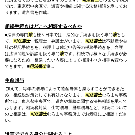
では、東京都中央区で、遺言や相続に関する法務相談を承ってお
ります。遺言書を作成...
相続手続きはどこへ相談するべきか
■法律の専門
家
も様々日本では、法的な手続きを扱う専門
家
とし
て、
司法書士
・税理士・弁護士がいます。
司法書士
は不動産や会
社の登記手続きを、税理士は確定申告等の税務手続きを、弁護士
は法律問題や訴訟を扱う専門
家
です。相続では様々な手続きが必
要になるため、相談したい内容によって相談すべき相手も変わっ
てきます。 ■
司法書士
事...
生前贈与
加えて、毎年の贈与によって遺産自体も減らすことができるた
め、相続税対策としても有効となります。
司法書士
むろまち事務
所では、東京都中央区で、遺言や相続に関する法務相談を承って
おります。相続税対策、生前贈与、暦年贈与など、相続について
のご相談は、
司法書士
むろまち事務所までお気軽にご相談くださ
い。
遺言でできる身分に関すること