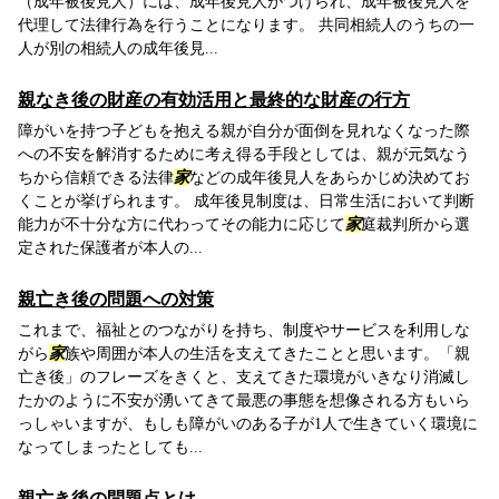
（成年被後見人）には、成年後見人がつけられ、成年被後見人を
代理して法律行為を行うことになります。 共同相続人のうちの一
人が別の相続人の成年後見...
親なき後の財産の有効活用と最終的な財産の行方
障がいを持つ子どもを抱える親が自分が面倒を見れなくなった際
への不安を解消するために考え得る手段としては、親が元気なう
ちから信頼できる法律
家
などの成年後見人をあらかじめ決めてお
くことが挙げられます。 成年後見制度は、日常生活において判断
能力が不十分な方に代わってその能力に応じて
家
庭裁判所から選
定された保護者が本人の...
親亡き後の問題への対策
これまで、福祉とのつながりを持ち、制度やサービスを利用しな
がら
家
族や周囲が本人の生活を支えてきたことと思います。「親
亡き後」のフレーズをきくと、支えてきた環境がいきなり消滅し
たかのように不安が湧いてきて最悪の事態を想像される方もいら
っしゃいますが、もしも障がいのある子が1人で生きていく環境に
なってしまったとしても...
親亡き後の問題点とは