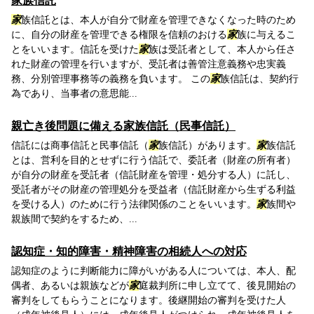
家族信託
家
族信託とは、本人が自分で財産を管理できなくなった時のため
に、自分の財産を管理できる権限を信頼のおける
家
族に与えるこ
とをいいます。信託を受けた
家
族は受託者として、本人から任さ
れた財産の管理を行いますが、受託者は善管注意義務や忠実義
務、分別管理事務等の義務を負います。 この
家
族信託は、契約行
為であり、当事者の意思能...
親亡き後問題に備える家族信託（民事信託）
信託には商事信託と民事信託（
家
族信託）があります。
家
族信託
とは、営利を目的とせずに行う信託で、委託者（財産の所有者）
が自分の財産を受託者（信託財産を管理・処分する人）に託し、
受託者がその財産の管理処分を受益者（信託財産から生ずる利益
を受ける人）のために行う法律関係のことをいいます。
家
族間や
親族間で契約をするため、...
認知症・知的障害・精神障害の相続人への対応
認知症のように判断能力に障がいがある人については、本人、配
偶者、あるいは親族などが
家
庭裁判所に申し立てて、後見開始の
審判をしてもらうことになります。後継開始の審判を受けた人