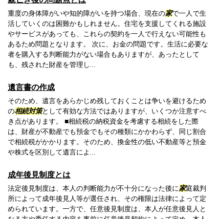
重度の身体障がいや知的障がいを持つ場合、現在の
家
で一人で生
活していくのは困難かもしれません。住宅を支援してくれる施設
やサービスがあっても、これらの契約を一人で行えない可能性も
あるため問題となります。 次に、お金の問題です。生活に必要な
者を購入する判断能力がない場合もありますが、あったとして
も、残された財産を管理し...
遺言書の作成
そのため、遺言をあらかじめ残しておくことは争いを避けるため
の
相続対策
として有効な方法ではありますが、いくつか注意すべ
き点があります。 ■相続税の納税資金を考慮する相続をした際
は、財産が不動産でも預金でもその種類にかかわらず、同じ割合
で相続税がかかります。そのため、換金性の低い不動産等と預金
や株式を区別して遺言によ...
成年後見制度とは
法定後見制度は、本人の判断能力が不十分になった後に
家
庭裁判
所によって成年後見人等が選任され、その権限は法律によって定
められています。一方で、任意後見制度は、本人が任意後見人と