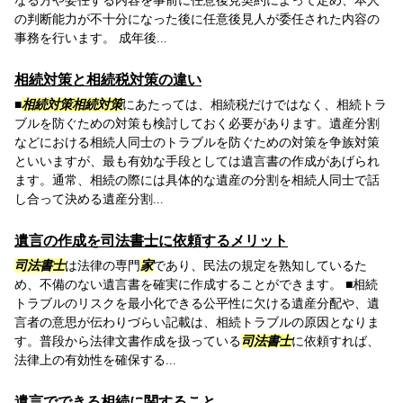
なる方や委任する内容を事前に任意後見契約によって定め、本人
の判断能力が不十分になった後に任意後見人が委任された内容の
事務を行います。 成年後...
相続対策と相続税対策の違い
■
相続対策相続対策
にあたっては、相続税だけではなく、相続トラ
ブルを防ぐための対策も検討しておく必要があります。遺産分割
などにおける相続人同士のトラブルを防ぐための対策を争族対策
といいますが、最も有効な手段としては遺言書の作成があげられ
ます。通常、相続の際には具体的な遺産の分割を相続人同士で話
し合って決める遺産分割...
遺言の作成を司法書士に依頼するメリット
司法書士
は法律の専門
家
であり、民法の規定を熟知しているた
め、不備のない遺言書を確実に作成することができます。 ■相続
トラブルのリスクを最小化できる公平性に欠ける遺産分配や、遺
言者の意思が伝わりづらい記載は、相続トラブルの原因となりま
す。普段から法律文書作成を扱っている
司法書士
に依頼すれば、
法律上の有効性を確保する...
遺言でできる相続に関すること