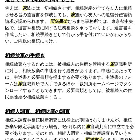
例えば、
家
族には一切相続させず、相続財産の全てを友人に相続
させる旨の遺言書を作成しても、
家
族から友人への遺留分侵害額
請求が認められます。
司法書士
むろまち事務所では、東京都中央
区で、遺言や相続に関する法務相談を承っております。遺言書を
作成したい、相続手続きとして何から手を付けていいかわからな
い、ご両親の相続に向け...
相続放棄の手続き
相続放棄をするためには、被相続人の住所を管轄する
家
庭裁判所
に対し、相続放棄の申述を行う必要があります。申述にあたって
は、申述書と必要書類を提出する必要があります。申述書のフォ
ームは
家
庭裁判所で入手できるほか、裁判所ホームページでダウ
ンロードすることもできます。必要書類としては、被相続人の住
民票除票や相続放棄をする...
相続人調査、相続財産の調査
相続人調査や相続財産調査に法律上の期限はありませんが、相続
放棄や限定承認を行う場合、3か月以内に
家
庭裁判所に申立てる必
要があります。そのため、相続人調査・相続財産調査も早いうち
に済ませておくことをおすすめします。
司法書士
むろまち事務所