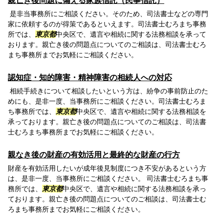
親亡き後問題に備える家族信託（民事信託）
是非当事務所にご相談ください。そのため、司法書士などの専門
家に依頼するのが得策であるといえます。司法書士むろまち事務
所では、
東京都
中央区で、遺言や相続に関する法務相談を承って
おります。親亡き後の問題点についてのご相談は、司法書士むろ
まち事務所までお気軽にご相談ください。
認知症・知的障害・精神障害の相続人への対応
相続手続きについて相談したいという方は、紛争の事前防止のた
めにも、是非一度、当事務所にご相談ください。司法書士むろま
ち事務所では、
東京都
中央区で、遺言や相続に関する法務相談を
承っております。親亡き後の問題点についてのご相談は、司法書
士むろまち事務所までお気軽にご相談ください。
親なき後の財産の有効活用と最終的な財産の行方
財産を有効活用したいが成年後見制度につき不安があるという方
は、是非一度、当事務所にご相談ください。 司法書士むろまち事
務所では、
東京都
中央区で、遺言や相続に関する法務相談を承っ
ております。親亡き後の問題点についてのご相談は、司法書士む
ろまち事務所までお気軽にご相談ください。