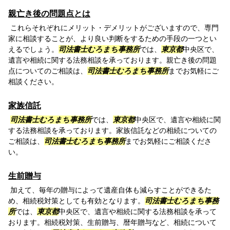
親亡き後の問題点とは
これらそれぞれにメリット・デメリットがございますので、専門
家に相談することが、より良い判断をするための手段の一つとい
えるでしょう。
司法書士むろまち事務所
では、
東京都
中央区で、
遺言や相続に関する法務相談を承っております。親亡き後の問題
点についてのご相談は、
司法書士むろまち事務所
までお気軽にご
相談ください。
家族信託
司法書士むろまち事務所
では、
東京都
中央区で、遺言や相続に関
する法務相談を承っております。家族信託などの相続についての
ご相談は、
司法書士むろまち事務所
までお気軽にご相談くださ
い。
生前贈与
加えて、毎年の贈与によって遺産自体も減らすことができるた
め、相続税対策としても有効となります。
司法書士むろまち事務
所
では、
東京都
中央区で、遺言や相続に関する法務相談を承って
おります。相続税対策、生前贈与、暦年贈与など、相続について