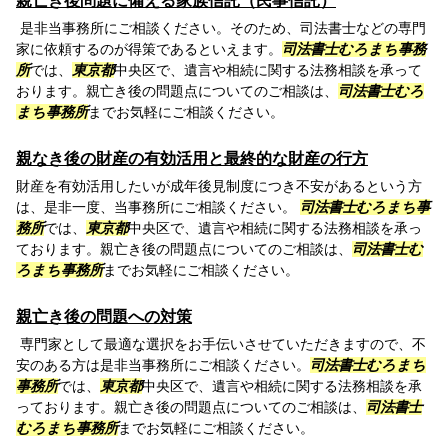
親亡き後問題に備える家族信託（民事信託）
是非当事務所にご相談ください。そのため、司法書士などの専門
家に依頼するのが得策であるといえます。
司法書士むろまち事務
所
では、
東京都
中央区で、遺言や相続に関する法務相談を承って
おります。親亡き後の問題点についてのご相談は、
司法書士むろ
まち事務所
までお気軽にご相談ください。
親なき後の財産の有効活用と最終的な財産の行方
財産を有効活用したいが成年後見制度につき不安があるという方
は、是非一度、当事務所にご相談ください。
司法書士むろまち事
務所
では、
東京都
中央区で、遺言や相続に関する法務相談を承っ
ております。親亡き後の問題点についてのご相談は、
司法書士む
ろまち事務所
までお気軽にご相談ください。
親亡き後の問題への対策
専門家として最適な選択をお手伝いさせていただきますので、不
安のある方は是非当事務所にご相談ください。
司法書士むろまち
事務所
では、
東京都
中央区で、遺言や相続に関する法務相談を承
っております。親亡き後の問題点についてのご相談は、
司法書士
むろまち事務所
までお気軽にご相談ください。