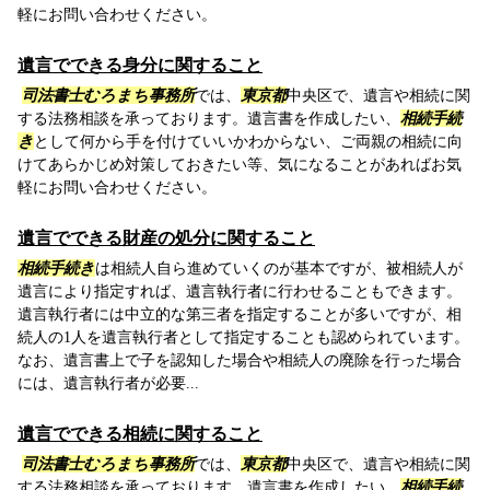
軽にお問い合わせください。
遺言でできる身分に関すること
司法書士むろまち事務所
では、
東京都
中央区で、遺言や相続に関
する法務相談を承っております。遺言書を作成したい、
相続手続
き
として何から手を付けていいかわからない、ご両親の相続に向
けてあらかじめ対策しておきたい等、気になることがあればお気
軽にお問い合わせください。
遺言でできる財産の処分に関すること
相続手続き
は相続人自ら進めていくのが基本ですが、被相続人が
遺言により指定すれば、遺言執行者に行わせることもできます。
遺言執行者には中立的な第三者を指定することが多いですが、相
続人の1人を遺言執行者として指定することも認められています。
なお、遺言書上で子を認知した場合や相続人の廃除を行った場合
には、遺言執行者が必要...
遺言でできる相続に関すること
司法書士むろまち事務所
では、
東京都
中央区で、遺言や相続に関
する法務相談を承っております。遺言書を作成したい、
相続手続