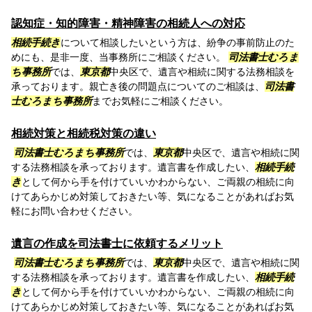
認知症・知的障害・精神障害の相続人への対応
相続手続き
について相談したいという方は、紛争の事前防止のた
めにも、是非一度、当事務所にご相談ください。
司法書士むろま
ち事務所
では、
東京都
中央区で、遺言や相続に関する法務相談を
承っております。親亡き後の問題点についてのご相談は、
司法書
士むろまち事務所
までお気軽にご相談ください。
相続対策と相続税対策の違い
司法書士むろまち事務所
では、
東京都
中央区で、遺言や相続に関
する法務相談を承っております。遺言書を作成したい、
相続手続
き
として何から手を付けていいかわからない、ご両親の相続に向
けてあらかじめ対策しておきたい等、気になることがあればお気
軽にお問い合わせください。
遺言の作成を司法書士に依頼するメリット
司法書士むろまち事務所
では、
東京都
中央区で、遺言や相続に関
する法務相談を承っております。遺言書を作成したい、
相続手続
き
として何から手を付けていいかわからない、ご両親の相続に向
けてあらかじめ対策しておきたい等、気になることがあればお気