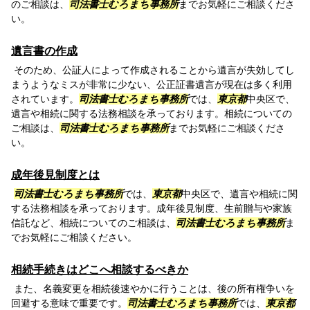
のご相談は、
司法書士むろまち事務所
までお気軽にご相談くださ
い。
遺言書の作成
そのため、公証人によって作成されることから遺言が失効してし
まうようなミスが非常に少ない、公正証書遺言が現在は多く利用
されています。
司法書士むろまち事務所
では、
東京都
中央区で、
遺言や相続に関する法務相談を承っております。相続についての
ご相談は、
司法書士むろまち事務所
までお気軽にご相談くださ
い。
成年後見制度とは
司法書士むろまち事務所
では、
東京都
中央区で、遺言や相続に関
する法務相談を承っております。成年後見制度、生前贈与や家族
信託など、相続についてのご相談は、
司法書士むろまち事務所
ま
でお気軽にご相談ください。
相続手続きはどこへ相談するべきか
また、名義変更を相続後速やかに行うことは、後の所有権争いを
回避する意味で重要です。
司法書士むろまち事務所
では、
東京都